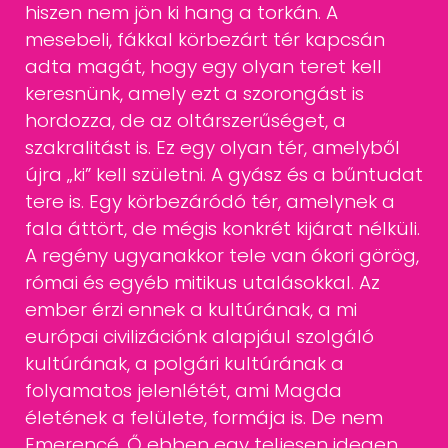
hiszen nem jön ki hang a torkán. A
mesebeli, fákkal körbezárt
tér kapcsán
adta magát, hogy egy olyan teret kell
keresnünk, amely ezt
a szorongást is
hordozza, de az oltárszerűséget, a
szakralitást is. Ez egy
olyan tér, amelyből
újra „ki” kell születni. A gyász és a bűntudat
tere is.
Egy körbezáródó tér, amelynek a
fala áttört, de mégis konkrét kijárat nélküli.
A regény ugyanakkor tele van ókori görög,
római és egyéb mitikus utalásokkal.
Az
ember érzi ennek a kultúrának, a mi
európai civilizációnk alapjául szolgáló
kultúrának, a polgári kultúrának a
folyamatos jelenlétét, ami Magda
életének a felülete, formája is. De nem
Emerencé. Ő ebben egy teljesen
idegen