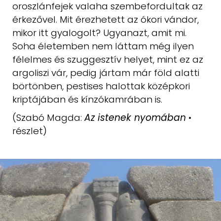
oroszlánfejek valaha szembefordultak az
érkezővel. Mit érezhetett az ókori vándor,
mikor itt gyalogolt? Ugyanazt,
amit mi.
Soha életemben nem láttam még ilyen
félelmes és szuggesztív
helyet, mint ez az
argoliszi vár, pedig jártam már föld alatti
börtönben,
pestises halottak középkori
kriptájában és kínzókamrában is.
(Szabó Magda:
Az istenek nyomában
•
részlet)