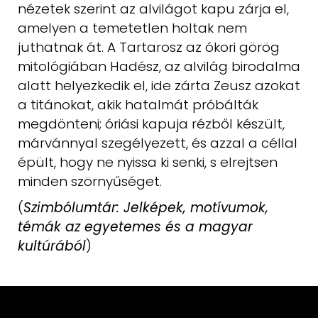
nézetek szerint az alvilágot kapu zárja el,
amelyen a temetetlen holtak nem
juthatnak át. A Tartarosz az ókori görög
mitológiában Hadész, az alvilág
birodalma
alatt helyezkedik el, ide zárta Zeusz azokat
a titánokat, akik hatalmát
próbálták
megdönteni; óriási kapuja rézből készült,
márvánnyal szegélyezett,
és azzal a céllal
épült, hogy ne nyissa ki senki, s elrejtsen
minden szörnyűséget.
(
Szimbólumtár: Jelképek, motívumok,
témák az egyetemes és a magyar
kultúrából
)