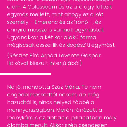
elem. A Colosseum és az ufó úgy létezik
egymás mellett, mint ahogy ez
a két
személy – Emerenc és az írónő –, és
ennyire messze is vannak egymástól.
Ugyanakkor a két kör alakú forma
mégiscsak összeillik és kiegészíti egymást.
(Részlet Bíró Árpád Levente Gáspár
Ildikóval készült interjújából)
Na jó, mondotta Szűz Mária. Te nem
engedelmeskedtél nekem, de még
hazudtál is, nincs helyed többé a
mennyországban. Merőn ránézett a
leánykára
s ez abban a pillanatban mély
álomba merült. Akkor szép csendesen