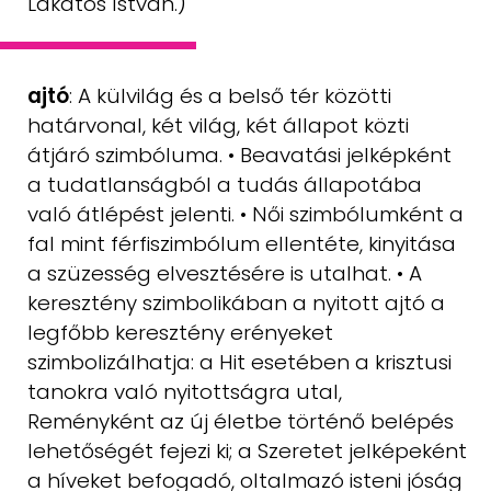
Lakatos István.)
ajtó
: A külvilág és a belső tér közötti
határvonal, két világ, két állapot közti
átjáró szimbóluma. • Beavatási jelképként
a tudatlanságból a tudás állapotába
való átlépést jelenti. • Női szimbólumként a
fal mint férfiszimbólum ellentéte,
kinyitása
a szüzesség elvesztésére is utalhat. • A
keresztény szimbolikában
a nyitott ajtó a
legfőbb keresztény erényeket
szimbolizálhatja: a Hit esetében
a krisztusi
tanokra való nyitottságra utal,
Reményként az új életbe
történő belépés
lehetőségét fejezi ki; a Szeretet jelképeként
a híveket befogadó,
oltalmazó isteni jóság