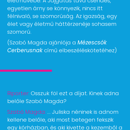
életművébe. A Jajgatás tava csendes,
egyetlen árny se könnyezik, nincs itt
félnivaló, se szomorúság. Az igazság, egy
élet vagy életmű háttérzenéje sohasem
szomorú.
(Szabó Magda ajánlója a
Mézescsók
Cerberusnak
című elbeszéléskötetéhez)
Riporter:
Osszuk föl ezt a díjat. Kinek adna
belőle Szabó Magda?
Szabó Magda:
… Juliska néninek is adnom
kellene belőle, aki most betegen fekszik
egy kórházban, és aki kivette a kezemből a