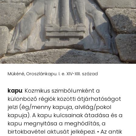
Mükéné, Oroszlánkapu. I. e. XIV-XIII. század
kapu
: Kozmikus szimbólumként a
különböző régiók közötti átjárhatóságot
jelzi (ég/menny kapuja, alvilág/pokol
kapuja). A kapu kulcsainak átadása és
a
kapu megnyitása a meghódítás, a
birtokbavétel aktusát jelképezi. • Az antik