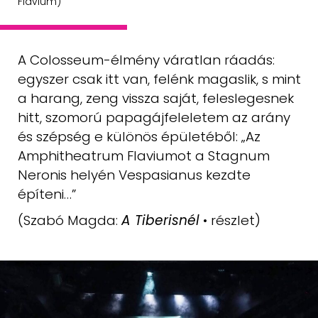
Flavium)
A Colosseum-élmény váratlan ráadás:
egyszer csak itt van, felénk magaslik,
s mint
a harang, zeng vissza saját, feleslegesnek
hitt, szomorú papagájfeleletem
az arány
és szépség e különös épületéből: „Az
Amphitheatrum
Flaviumot a Stagnum
Neronis helyén Vespasianus kezdte
építeni…”
(Szabó Magda:
A Tiberisnél
• részlet)