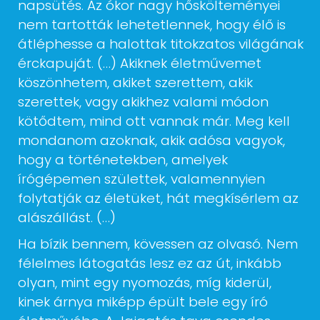
napsütés. Az ókor nagy hőskölteményei
nem tartották lehetetlennek, hogy élő is
átléphesse a halottak titokzatos világának
érckapuját. (…) Akiknek életművemet
köszönhetem, akiket szerettem, akik
szerettek, vagy akikhez valami módon
kötődtem, mind ott vannak már. Meg kell
mondanom azoknak, akik adósa vagyok,
hogy a történetekben, amelyek
írógépemen születtek, valamennyien
folytatják az életüket, hát megkísérlem az
alászállást. (…)
Ha bízik bennem, kövessen az olvasó. Nem
félelmes látogatás lesz ez az út, inkább
olyan, mint egy nyomozás, míg kiderül,
kinek árnya miképp épült bele egy író