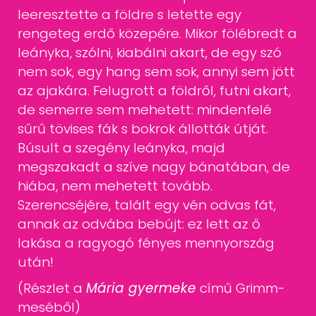
leeresztette a földre s letette egy
rengeteg erdő közepére. Mikor
fölébredt a
leányka, szólni, kiabálni akart, de egy szó
nem sok, egy hang sem
sok, annyi sem jött
az ajakára. Felugrott a földről, futni akart,
de semerre
sem mehetett: mindenfelé
sűrű tövises fák s bokrok állották útját.
Búsult
a szegény leányka, majd
megszakadt a szíve nagy bánatában, de
hiába, nem
mehetett tovább.
Szerencséjére, talált egy vén odvas fát,
annak az odvába
bebújt: ez lett az ő
lakása a ragyogó fényes mennyország
után!
(Részlet a
Mária gyermeke
című Grimm-
meséből)