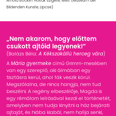
Arnold Böcklin: Holtak szigete, 1886. (Museum der
Bildenden Kunste, Lipcse)
„Nem akarom, hogy előttem
csukott ajtóid legyenek!”
(Balázs Béla
: A Kékszakállú herceg vára
)
A
Mária gyermeke
című Grimm-mesében
van egy szereplő, aki álmában
egy
tisztásra kerül, ahol fák veszik körül.
Megszólalna, de nincs hangja, nem
tud
beszélni. A regény elbeszélője, Magda is
egy rémálom leírásával kezdi el
történetét,
amelyben nem tudja kinyitni a ház bejárati
ajtaját, és hiába kiabál,
nem hallja senki,