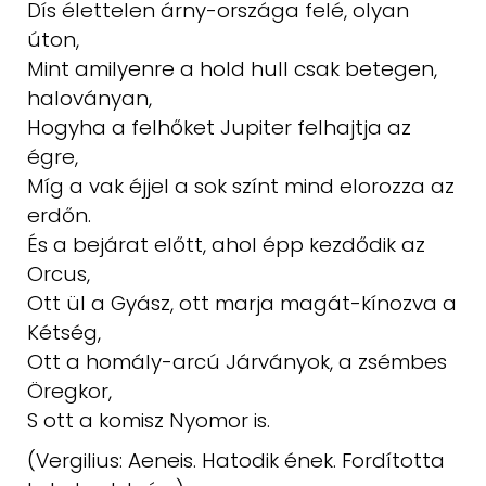
Dís élettelen árny-országa felé, olyan
úton,
Mint amilyenre a hold hull csak betegen,
haloványan,
Hogyha a felhőket Jupiter felhajtja az
égre,
Míg a vak éjjel a sok színt mind elorozza az
erdőn.
És a bejárat előtt, ahol épp kezdődik az
Orcus,
Ott ül a Gyász, ott marja magát-kínozva a
Kétség,
Ott a homály-arcú Járványok, a zsémbes
Öregkor,
S ott a komisz Nyomor is.
(Vergilius: Aeneis. Hatodik ének. Fordította