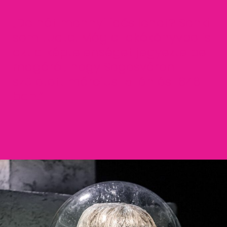
„De hát mennyi idős lehet? Senki
sem tudta. Még a lakókönyvbe is
azt a képtelenséget jegyezte be
magáról, hogy Segesváron
született március 15-én és 1848-
ban.”