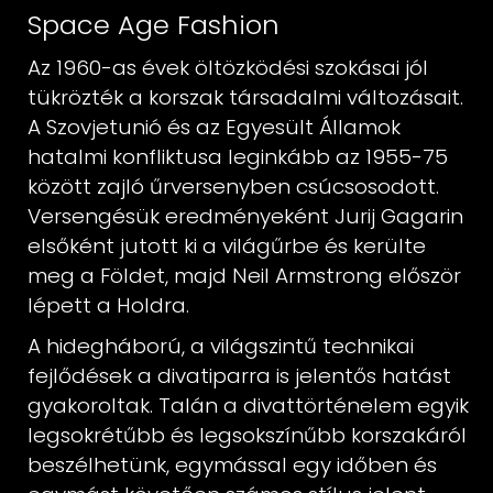
Space Age Fashion
Az 1960-as évek öltözködési szokásai jól
tükrözték a korszak társadalmi változásait.
A Szovjetunió és az Egyesült Államok
hatalmi konfliktusa leginkább az 1955-75
között zajló űrversenyben csúcsosodott.
Versengésük eredményeként Jurij
Gagarin
elsőként jutott ki a világűrbe és kerülte
meg a Földet, majd Neil
Armstrong először
lépett a Holdra.
A hidegháború, a világszintű technikai
fejlődések a divatiparra is jelentős hatást
gyakoroltak. Talán a divattörténelem egyik
legsokrétűbb és legsokszínűbb
korszakáról
beszélhetünk, egymással egy időben és