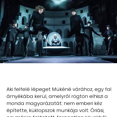
Aki felfelé lépeget Mükéné várához, egy fal
árnyékába kerül, amelyről
rögtön elhiszi a
monda magyarázatát: nem emberi kéz
építette, küklopszok
munkája volt. Óriási,