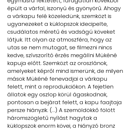
egymásra fektetett, faragatlan kövekből
épült a várfal,
iszonyú és gyönyörű. Ahogy
a várkapu felé közeledünk, szemközt is
ugyanezeket
a küklopszok idecipelte,
csudálatos méretű és vadságú köveket
látjuk.
Itt olyan az atmoszféra, hogy az
utas se nem mutogat, se filmezni nincs
kedve, szívszorító érzés megállni Mükéné
kapuja előtt. Szemközt az oroszlánok,
amelyeket képről mind ismerünk, de milyen
mások Mükéné fenevadjai
a várkapu
felett, mint a reprodukciókon. A fejetlen
állatok egy oszlop
körül ágaskodnak,
pontosan a bejárat felett, a kapu faajtaja
persze hiányzik.
(…) A szemöldökkő fölött
háromszögletű nyílást hagytak a
küklopszok
enorm kövei, a hiányzó bronz