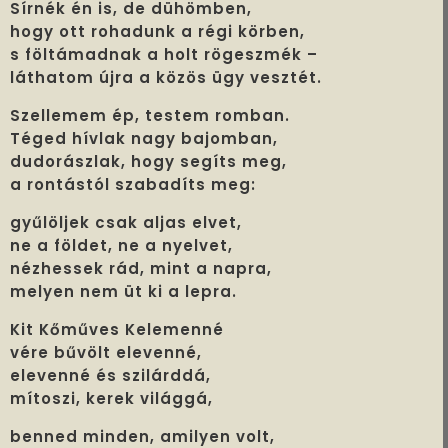
Sírnék én is, de dühömben,
hogy ott rohadunk a régi körben,
s föltámadnak a holt rögeszmék –
láthatom újra a közös ügy vesztét.
Szellemem ép, testem romban.
Téged hívlak nagy bajomban,
dudorászlak, hogy segíts meg,
a rontástól szabadíts meg:
gyűlöljek csak aljas elvet,
ne a földet, ne a nyelvet,
nézhessek rád, mint a napra,
melyen nem üt ki a lepra.
Kit Kőműves Kelemenné
vére bűvölt elevenné,
elevenné és szilárddá,
mítoszi, kerek világgá,
benned minden, amilyen volt,