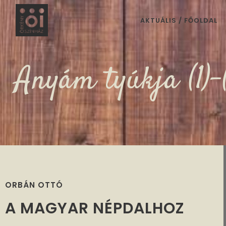
AKTUÁLIS / FŐOLDAL
Anyám tyúkja (1)-
ORBÁN OTTÓ
A MAGYAR NÉPDALHOZ