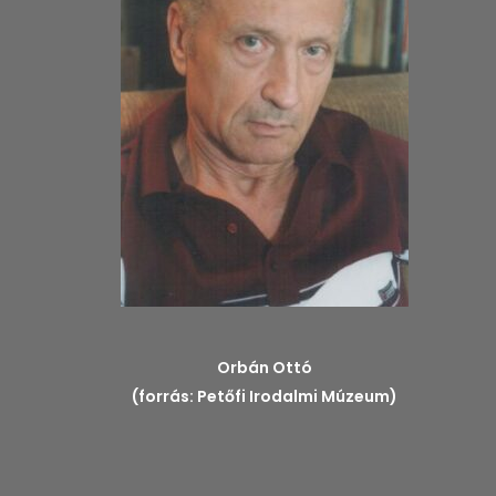
Orbán Ottó
(forrás:
Petőfi Irodalmi Múzeum
)