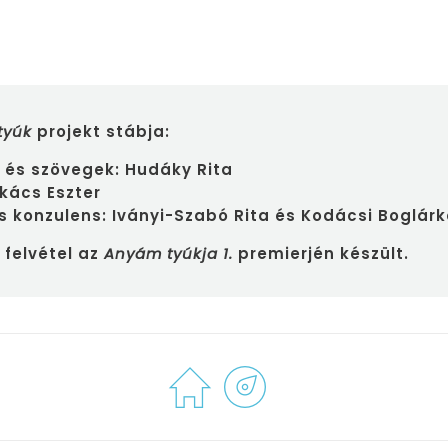
 tyúk
projekt stábja:
 és szövegek: Hudáky Rita
kács Eszter
 konzulens: Iványi-Szabó Rita és Kodácsi Boglárk
 felvétel az
Anyám tyúkja 1.
premierjén készült.