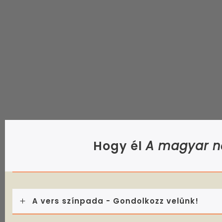
Hogy él
A magyar n
A vers színpada - Gondolkozz velünk!