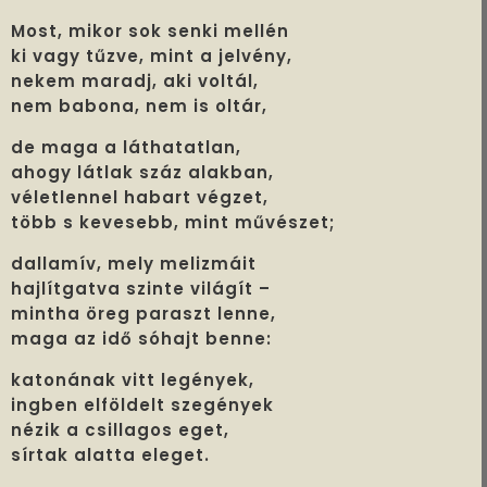
Most, mikor sok senki mellén
ki vagy tűzve, mint a jelvény,
nekem maradj, aki voltál,
nem babona, nem is oltár,
de maga a láthatatlan,
ahogy látlak száz alakban,
véletlennel habart végzet,
több s kevesebb, mint művészet;
dallamív, mely melizmáit
hajlítgatva szinte világít –
mintha öreg paraszt lenne,
maga az idő sóhajt benne:
katonának vitt legények,
ingben elföldelt szegények
nézik a csillagos eget,
sírtak alatta eleget.