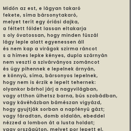
Midőn az est, e lágyan takaró
fekete, síma bársonytakaró,
melyet terít egy óriási dajka,
a féltett földet lassan eltakarja
s oly óvatossan, hogy minden füszál
lágy leple alatt egyenessen áll
és nem kap a virágok szirma ráncot
s a hímes lepke kényes, dupla szárnyán
nem veszti a szivárványos zománcot
és úgy pihennek e lepelnek árnyán,
e könnyü, síma, bársonyos lepelnek,
hogy nem is érzik e lepelt tehernek:
olyankor bárhol járj a nagyvilágban,
vagy otthon ülhetsz barna, bús szobádban,
vagy kávéházban bámészan vigyázd,
hogy gyujtják sorban a napfényü gázt;
vagy fáradtan, domb oldalán, ebeddel
nézzed a lombon át a lusta holdat;
vagy országúton, melyet por lepett el,