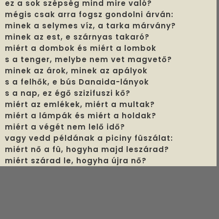
ez a sok szépség mind mire való?
mégis csak arra fogsz gondolni árván:
minek a selymes víz, a tarka márvány?
minek az est, e szárnyas takaró?
miért a dombok és miért a lombok
s a tenger, melybe nem vet magvető?
minek az árok, minek az apályok
s a felhők, e bús Danaida-lányok
s a nap, ez égő szizifuszi kő?
miért az emlékek, miért a multak?
miért a lámpák és miért a holdak?
miért a végét nem lelő idő?
vagy vedd példának a piciny füszálat:
miért nő a fü, hogyha majd leszárad?
miért szárad le, hogyha újra nő?