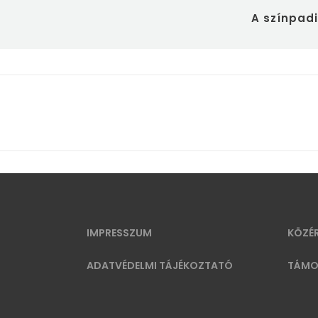
A színpadi
IMPRESSZUM
KÖZÉ
ADATVÉDELMI TÁJÉKOZTATÓ
TÁMO