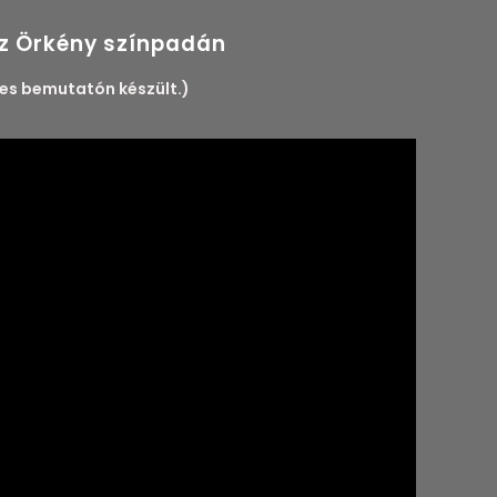
z Örkény színpadán
4-es bemutatón készült.)