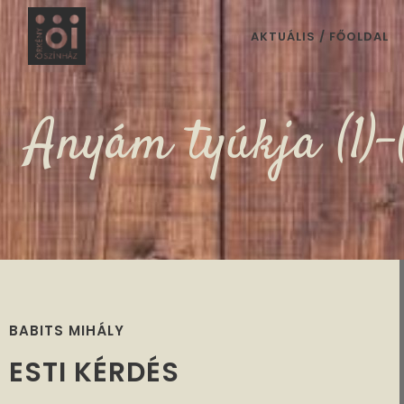
AKTUÁLIS / FŐOLDAL
Anyám tyúkja (1)-
BABITS MIHÁLY
ESTI KÉRDÉS