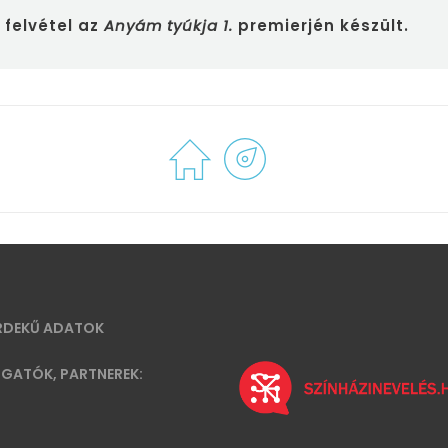
 felvétel az
Anyám tyúkja 1.
premierjén készült.
RDEKŰ ADATOK
GATÓK, PARTNEREK: