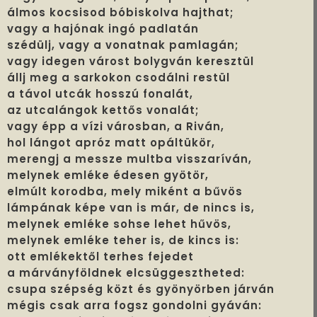
álmos kocsisod bóbiskolva hajthat;
vagy a hajónak ingó padlatán
szédülj, vagy a vonatnak pamlagán;
vagy idegen várost bolygván keresztül
állj meg a sarkokon csodálni restül
a távol utcák hosszú fonalát,
az utcalángok kettős vonalát;
vagy épp a vízi városban, a Riván,
hol lángot apróz matt opáltükör,
merengj a messze multba visszaríván,
melynek emléke édesen gyötör,
elmúlt korodba, mely miként a bűvös
lámpának képe van is már, de nincs is,
melynek emléke sohse lehet hűvös,
melynek emléke teher is, de kincs is:
ott emlékektől terhes fejedet
a márványföldnek elcsüggesztheted:
csupa szépség közt és gyönyörben járván
mégis csak arra fogsz gondolni gyáván: