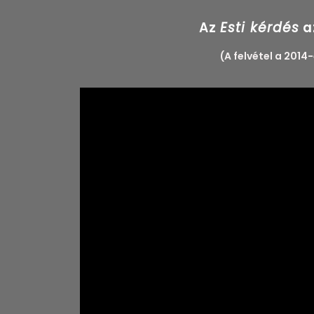
Az
Esti kérdés
a
(A felvétel a 201