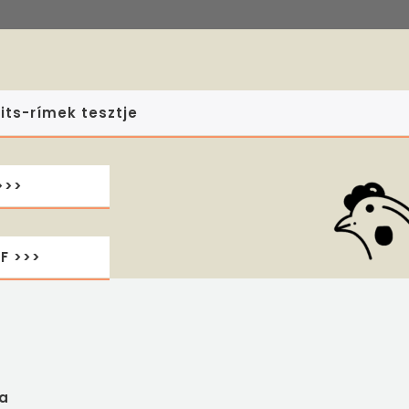
its-rímek tesztje
>>>
F >>>
a