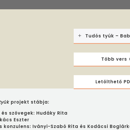
Tudós tyúk – Bab
Több vers 
Letölthető PD
 tyúk
projekt stábja:
 és szövegek: Hudáky Rita
kács Eszter
 konzulens: Iványi-Szabó Rita és Kodácsi Boglárk