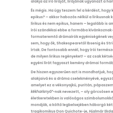
alakja az író líráját, lírájának ugyanazt a h
És mégis. Ha úgy teszem fel a kérdést, hogy k
epikus? – akkor habozás nélkül a lírikusnak
lírikus és nem epikus, hanem – legalább is a
írói szándékai ebbe a formába kívánkoznak
formateremtő drámaírók egyéniségének vegy
sem, hogy ők, Shakespearetől Ibsenig és St
írtak. De fontosabb ennél, hogy írói természe
de milyen lirikus regényeket! – az csak két
egyéni lírát fagyaszt kemény drámai formá
De hiszen egyszerűen azt is mondhatjuk, ho
alakjaivá és a dráma cselekményévé, egyszó
amelyet ez a vékonyajkú, puritán, pápaszem
kékharisnyá”
-nak nevezett, – oly görcsösen e
életkeretekben is valóságos szimbolumokká 
mondják, a költő legbelsejében háborgó kéts
tragikomikus Don Quichote-je, Hjalmár Ekdal