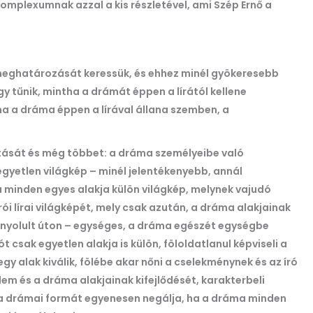
omplexumnak azzal a kis részletével, ami Szép Ernő a
 meghatározását keressük, és ehhez minél gyökeresebb
gy tűnik, mintha a drámát éppen a lírától kellene
ha a dráma éppen a lírával állana szemben, a
vitását és még többet: a dráma személyeibe való
s egyetlen világkép – minél jelentékenyebb, annál
minden egyes alakja külön világkép, melynek vajudó
rói lírai világképét, mely csak azután, a dráma alakjainak
bonyolult úton – egységes, a dráma egészét egységbe
t csak egyetlen alakja is külön, föloldatlanul képviseli a
 alak kiválik, fölébe akar nőni a cselekménynek és az író
m és a dráma alakjainak kifejlődését, karakterbeli
 a drámai formát egyenesen negálja, ha a dráma minden