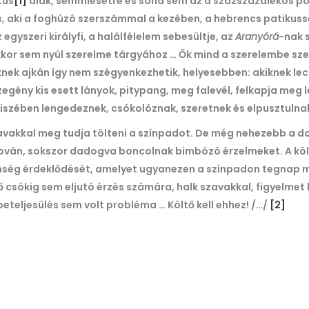
tus
[1]
alak, semmiesetre és soha sem az a százszázalékos pol
 aki a foghúzó szerszámmal a kezében, a hebrencs patikussegé
egyszeri királyfi, a halálfélelem sebesültje, az
Aranyórá
-nak 
 akkor sem nyúl szerelme tárgyához … Ők mind a szerelembe sze
knek ajkán így nem szégyenkezhetik, helyesebben: akiknek le
egény kis esett lányok, pitypang, meg falevél, felkapja meg let
diszében lengedeznek, csókolóznak, szeretnek és elpusztulna
szavakkal meg tudja tölteni a színpadot. De még nehezebb a 
tován, sokszor dadogva boncolnak bimbózó érzelmeket. A költ
önség érdeklődését, amelyet ugyanezen a színpadon tegnap
ő csókig sem eljutó érzés számára, halk szavakkal, figyelmet
teljesülés sem volt probléma … Költő kell ehhez! /…/
[2]