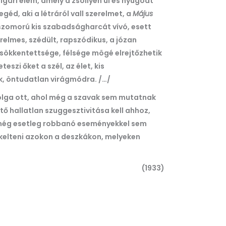
gári elem, amely a zsöllyén ül és nyugodt
d, aki a létráról vall szerelmet, a
Május
szomorú kis szabadságharcát vívó, esett
relmes, szédült, rapszódikus, a józan
csökkentettsége, félsége mögé elrejtőzhetik
eszi őket a szél, az élet, kis
k, öntudatlan virágmódra. /…/
dolga ott, ahol még a szavak sem mutatnak
ő hallatlan szuggesztivitása kell ahhoz,
 még esetleg robbanó eseményekkel sem
 kelteni azokon a deszkákon, melyeken
(1933)