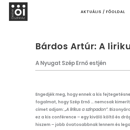
AKTUÁLIS / FŐOLDAL
Bárdos Artúr: A liri
A Nyugat Szép Ernő estjén
Engedjék meg, hogy ennek a kis fejtegetésnek
fogalmat, hogy Szép Ernő … nemcsak kimerít
címet adjam:
„A lirikus a színpadon”
. Bizonyár
ez a kis conférence – egy kiváló költő és drág
hiszem – jobb óvatosabbnak lennem és lega