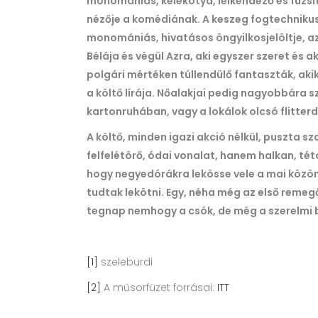
monomániás, kelekótya, lelkendező és fuzsi
nézője a komédiának. A keszeg fogtechnikus,
monomániás, hivatásos öngyilkosjelöltje, az 
Bélája és végül Azra, aki egyszer szeret és
polgári mértéken túllendülő fantaszták, aki
a költő lírája. Nőalakjai pedig nagyobbára sz
kartonruhában, vagy a lokálok olcsó flitter
A költő, minden igazi akció nélkül, puszta 
felfelétörő, ódai vonalat, hanem halkan, té
hogy negyedórákra lekösse vele a mai köz
tudtak lekötni. Egy, néha még az első remeg
tegnap nemhogy a csók, de még a szerelmi be
[1]
szeleburdi
[2]
A műsorfüzet forrásai:
ITT