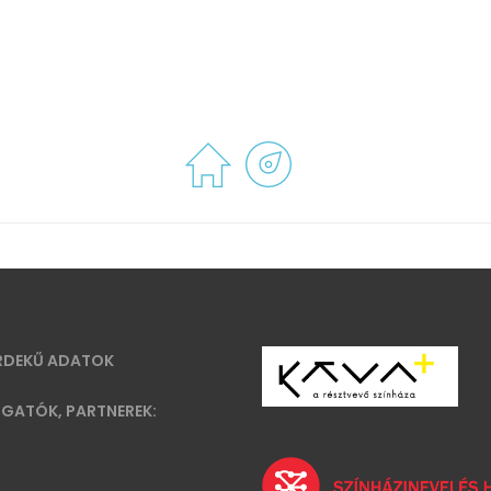
RDEKŰ ADATOK
GATÓK, PARTNEREK: