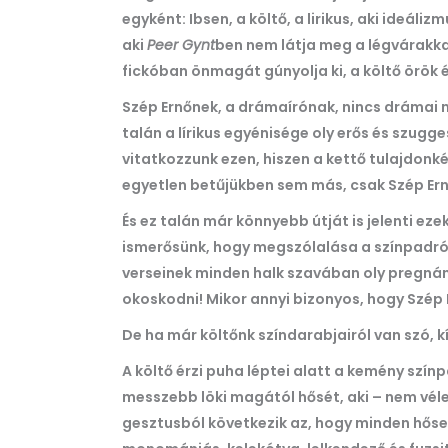
egyként: Ibsen, a költő, a lirikus, aki ide
aki
Peer Gynt
ben nem látja meg a légvárakkal
fickóban önmagát gúnyolja ki, a költő örök
Szép Ernőnek, a drámaírónak, nincs drámai m
talán a lírikus egyénisége oly erős és szugge
vitatkozzunk ezen, hiszen a kettő tulajdon
egyetlen betűjükben sem más, csak Szép Ernő,
És ez talán már könnyebb útját is jelenti ez
ismerősünk, hogy megszólalása a színpadról 
verseinek minden halk szavában oly pregnáns
okoskodni!
Mikor annyi bizonyos, hogy Szép 
De ha már költőnk színdarabjairól van szó, 
A költő érzi puha léptei alatt a kemény szí
messzebb löki magától hősét, aki – nem vél
gesztusból következik az, hogy minden hőse 