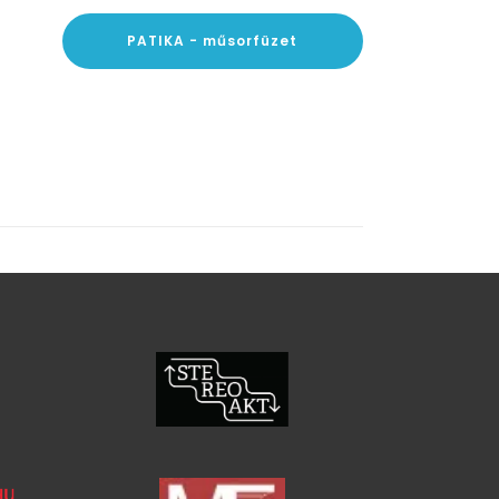
PATIKA - műsorfüzet