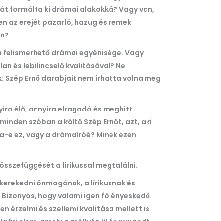
cát formálta ki drámai alakokká? Vagy van,
ben az erejét pazarló, hazug és remek
an? …
an felismerhető drámai egyénisége. Vagy
lan és lebilincselő kvalitásával? Ne
: Szép Ernő darabjait nem írhatta volna meg
yira élő, annyira elragadó és meghitt
inden szóban a költő Szép Ernőt, azt, aki
ása-e ez, vagy a drámaíróé? Minek ezen
összefüggését a lírikussal megtalálni.
 kerekedni önmagának, a lírikusnak és
. Bizonyos, hogy valami igen fölényeskedő
 érzelmi és szellemi kvalitása mellett is