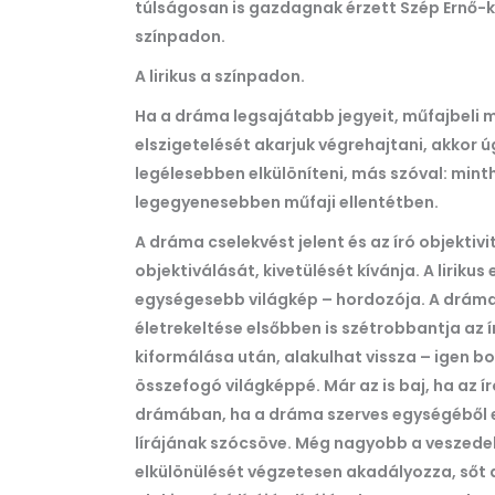
túlságosan is gazdagnak érzett Szép Ernő-k
színpadon.
A lirikus a színpadon.
Ha a dráma legsajátabb jegyeit, műfajbeli
elszigetelését akarjuk végrehajtani, akkor ú
legélesebben elkülöníteni, más szóval: mint
legegyenesebben műfaji ellentétben.
A dráma cselekvést jelent és az író objekti
objektiválását, kivetülését kívánja. A liriku
egységesebb világkép – hordozója. A dráma 
életrekeltése elsőbben is szétrobbantja az í
kiformálása után, alakulhat vissza – igen 
összefogó világképpé. Már az is baj, ha az író
drámában, ha a dráma szerves egységéből egy
lírájának szócsöve. Még nagyobb a veszedele
elkülönülését végzetesen akadályozza, sőt