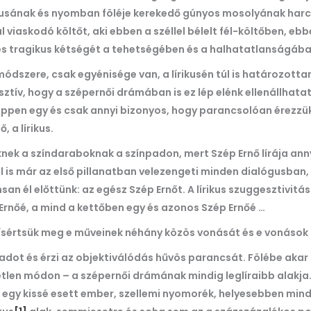
álizmusának és nyomban föléje kerekedő gúnyos mosolyának har
 viaskodó költőt, aki ebben a széllel bélelt fél-költőben, eb
 és tragikus kétségét a tehetségében és a halhatatlanságáb
ódszere, csak egyénisége van, a lírikusén túl is határozott
sztív, hogy a szépernői drámában is ez lép elénk ellenállhatat
képpen egy és csak annyi bizonyos, hogy parancsolóan érezzük
 a lírikus.
eknek a színdaraboknak a színpadon, mert Szép Ernő lírája ann
is már az első pillanatban velezengeti minden dialógusban, m
an él előttünk: az egész Szép Ernőt. A lírikus szuggesztivit
Ernőé, a mind a kettőben egy és azonos Szép Ernőé …
kísértsük meg e műveinek néhány közös vonását és e vonások 
npadot és érzi az objektiválódás hűvös parancsát. Fölébe akar
etlen módon – a szépernői drámának mindig leglíraibb alakja
egy kissé esett ember, szellemi nyomorék, helyesebben minden