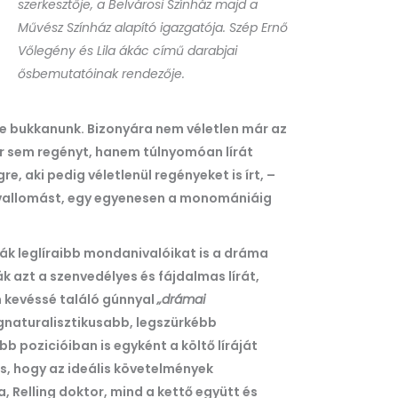
szerkesztője, a Belvárosi Színház majd a
Művész Színház alapító igazgatója. Szép Ernő
Vőlegény és Lila ákác című darabjai
ősbemutatóinak rendezője.
e bukkanunk. Bizonyára nem véletlen már az
or sem regényt, hanem túlnyomóan lírát
e, aki pedig véletlenül regényeket is írt, –
rai vallomást, egy egyenesen a monomániáig
ák leglíraibb mondanivalóikat is a dráma
 azt a szenvedélyes és fájdalmas lírát,
m kevéssé találó gúnnyal
„drámai
legnaturalisztikusabb, legszürkébb
 pozicióiban is egyként a költő líráját
s, hogy az ideális követelmények
 Relling doktor, mind a kettő együtt és