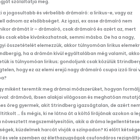
angját szólaltatja meg.
i a jogosultabb és vérbelibb drámaíró: a lirikus-e, vagy az
 kell adnom az elsőbbséget. Az igazi, ex asse drámaíró nem
mikor drámát ír – drámaíró, csak drámaíró és azért az, mert
 és csak ebbe kívánkozhatnak, semmi másba. De ha a nagy,
i összetételét elemezzük, akkor túlnyomóan lirikus elemekr
rindbergig, ha a drámán kívül egyáltalában még valamit, akk
tük is túlnyomóan lirikus; gondoljunk csak közülük Strindbergr
ségtelen, hogy ez az elemi erejű nagy drámaíró csupa izzó lí
ba?
gy miként teremtik meg drámai módszerüket, hogyan formálj
val: drámává, Ibsen alakjai világosan és meghatóan mutatják
es öreg gyermek, akit Strindberg igazságtalan, de azért ne
ltitkolt …
És mégis, ki ne látna át a költő lírájának azokon a 
növesztett megszemélyesítőin, akik a dráma legellentétesebb
égek, küzdelmek harcát vívják a színpadon? Ki előtt kétsége
 és vele szemben az élethazugságok csufondáros rezignáltja,