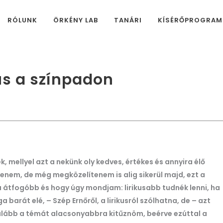
RÓLUNK
ÖRKÉNY LAB
TANÁRI
KÍSÉRŐPROGRA
kus a színpadon
, mellyel azt a nekünk oly kedves, értékes és annyira élő
enem, de még megközelítenem is alig sikerül majd, ezt a
a átfogóbb és hogy úgy mondjam: lirikusabb tudnék lenni, ha
a barát elé, – Szép Ernőről, a lirikusról szólhatna, de – azt
lább a témát alacsonyabbra kitűznöm, beérve ezúttal a