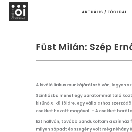
AKTUÁLIS / FŐOLDAL
Füst Milán: Szép Ern
A kiváló lírikus munkájáról szólván, legyen 
Színházba menet egy barátommal találkozta
kitűnő X. külföldre, egy vállalathoz szerz
csekket hozott magával. – A csekket baráto
Ezt hallván, tovább bandukoltam a színház f
milyen sápadt és szegény volt még néhány é