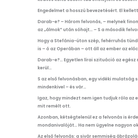
Engedelmet a hosszú bevezetésért. El kellet
Darab-e? – Három felvonás, – melynek finom a
az „álmok” után sóhajt… – S a második felvo
Hogy a Stefánia-úton szép, fehérruhás tünd
is – ó az Operában – ott áll az ember az el
Darab-e?… Egyetlen lírai szituáció az egés
kerül…
S az első felvonásban, egy vidéki mulatság s
mindenkivel – és vár…
Igaz, hogy mindezt nem igen tudjuk róla az e
mit remélt ott.
Azonban, kétségtelenül ez a felvonás is érde
mondanivalóját… Ha nem ügyelne nagyon okosa
Az első felvonás: a sivár semmiség ábrázolá