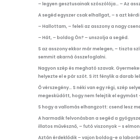
– legyen gesztusainak szószólója… – Az assz
A segéd egyszer csak elhallgat, – s azt kérdi
– Hallottam, – feleli az asszony a nagy csen
– Hát, – boldog Ön? – unszolja a segéd.
S az asszony ekkor már melegen, – tiszta szí
semmit akarná összefoglalni.
Nagyon szép és megható szavak. Gyermekes h
helyezte el e pár szót. S itt fénylik a darab le
Ő vérszegény… S néki van egy régi, szép sel
megesküdött, hogy nem felejtik el egymást 
S hogy a vallomás elhangzott: csend lesz meg
A harmadik felvonásban a segéd a gyógyszert
illatos művésznő, – futó viszonyok – s elmon
Aztán érdeklődik – vajon boldog-e a laborán