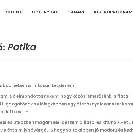
RÓLUNK
ÖRKÉNY LAB
TANÁRI
KÍSÉRŐPROGRA
ő:
Patika
szabad nékem is lírikusan kezdenem.
m, s ő elmondotta nékem, hogy közös ismerősünk, a fiatal
ődött igazgatónak s előlegképpen egy ötszáznyolcvanezer kor
m látta is… –
elé és útközben magam elé idéztem a fiatal és kitűnő X.-et…
v előtt s mily sóvárgó… S hogy voltaképpen jó modorú és ked