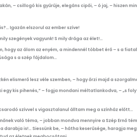
án, – csillogó kis gyűrűje, elegáns cipői, – ó jaj, – hiszen mi
is?… Igazán elszorul az ember szíve!
ily szegények vagyunk! S mily drága az élet!…
, hogy az álom az enyém, a mindennél többet érő – s a fiatal
úsága s a szép fájdalom…
szkén elismerő lesz véle szemben, – hogy őrzi majd a szorgalm
eki egy kis pihenés,” – fogja mondani méltatlankodva, – „s fo
csarodó szívvel s vigasztalanul álltam meg a színház előtt…
Ernőnek való téma, – jobban mondva mennyire a Szép Ernő té
 a darabja is!… Siessünk be, – hátha keserűsége, haragja meg
m tud az életnek megbocsátani…