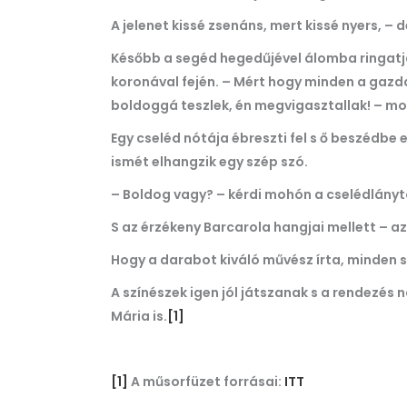
A jelenet kissé zsenáns, mert kissé nyers, – 
Később a segéd hegedűjével álomba ringatja
koronával fején. – Mért hogy minden a gazda
boldoggá teszlek, én megvigasztallak! – mo
Egy cseléd nótája ébreszti fel s ő beszédbe e
ismét elhangzik egy szép szó.
– Boldog vagy? – kérdi mohón a cselédlánytó
S az érzékeny Barcarola hangjai mellett – az 
Hogy a darabot kiváló művész írta, minden s
A színészek igen jól játszanak s a rendezés n
Mária is.
[1]
[1]
A műsorfüzet forrásai:
ITT