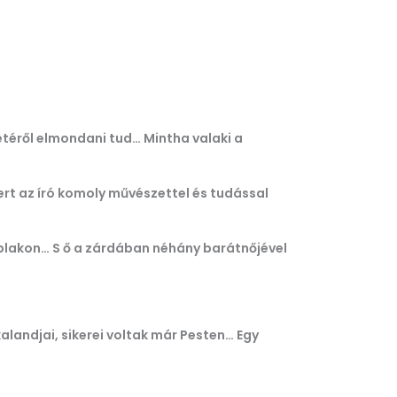
letéről elmondani tud… Mintha valaki a
rt az író komoly művészettel és tudással
ablakon… S ő a zárdában néhány barátnőjével
landjai, sikerei voltak már Pesten… Egy