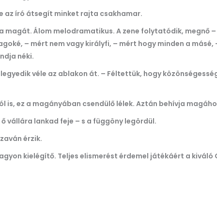
de az író átsegít minket rajta csakhamar.
 magát. Álom melodramatikus. A zene folytatódik, megnő – s 
goké, – mért nem vagy királyfi, – mért hogy minden a másé, – 
ndja néki.
legyedik véle az ablakon át. – Féltettük, hogy közönségességge
l is, ez a magányában csendülő lélek. Aztán behívja magához
ő vállára lankad feje – s a függöny legördül.
zaván érzik.
agyon kielégítő. Teljes elismerést érdemel játékáért a kiváló G