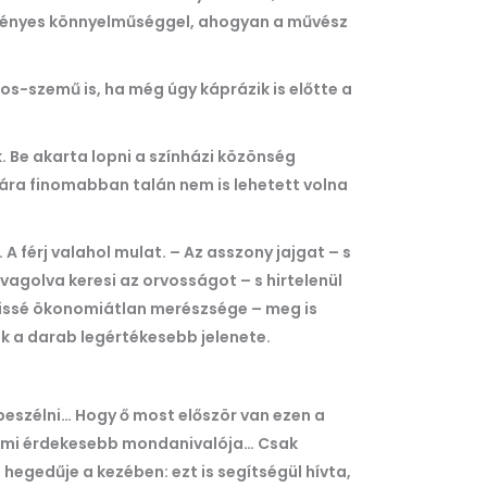
 fölényes könnyelműséggel, ahogyan a művész
s-szemű is, ha még úgy káprázik is előtte a
k. Be akarta lopni a színházi közönség
ára finomabban talán nem is lehetett volna
A férj valahol mulat. – Az asszony jajgat – s
ovagolva keresi az orvosságot – s hirtelenül
a kissé ökonomiátlan merészsége – meg is
ődik a darab legértékesebb jelenete.
 beszélni… Hogy ő most először van ezen a
semmi érdekesebb mondanivalója… Csak
hegedűje a kezében: ezt is segítségül hívta,