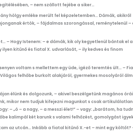
gítélésében, – nem szállott fejébe a siker…
ny hölgy emléke merült fel képzeletemben… Dámák, akikről
jonganak értök, – fájdalmas szorongással, reménytelenül – 
t… – Hogy Istenem: – e dámák, kik oly kegyetlenül bántak el a
ilyen kitűnő és fiatal X. udvarlását, – ily kedves és finom
senyen voltam s mellettem egy üde, igéző teremtés ült… – Fia
k!… Világos felhőbe burkolt alakjáról, gyermekes mosolyáról ál
yájan élünk és dolgozunk, – akivel beszélgetünk magános ór
nk, mikor nem tudjuk kifejezni magunkat s csak artikulálatla
: – „ó – a nagy, – a messzi élet!” – vagy: „barátom, ha tudn
gőbe kalimpál két karunk s valami felhőzést, gomolygást igyek
ltam az utcán… Inkább a fiatal kitűnő X.-et – mint egy költőt?