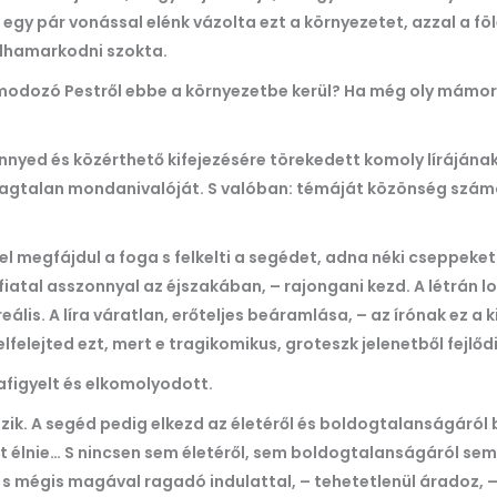
, egy pár vonással elénk vázolta ezt a környezetet, azzal a
lhamarkodni szokta.
lmodozó Pestről ebbe a környezetbe kerül? Ha még oly mámoro
, könnyed és közérthető kifejezésére törekedett komoly lírájána
anyagtalan mondanivalóját. S valóban: témáját közönség szám
l megfájdul a foga s felkelti a segédet, adna néki cseppeket. 
fiatal asszonnyal az éjszakában, – rajongani kezd. A létrán l
ális. A líra váratlan, erőteljes beáramlása, – az írónak ez 
e elfelejted ezt, mert e tragikomikus, groteszk jelenetből fejl
afigyelt és elkomolyodott.
ozik. A segéd pedig elkezd az életéről és boldogtalanságáról
itt élnie… S nincsen sem életéről, sem boldogtalanságáról 
s mégis magával ragadó indulattal, – tehetetlenül áradoz, – 