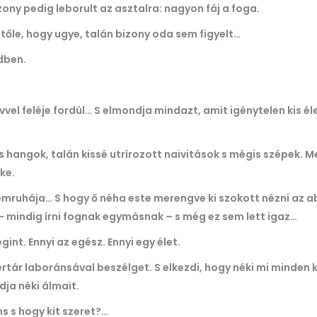
ony pedig leborult az asztalra: nagyon fáj a foga.
 tőle, hogy ugye, talán bizony oda sem figyelt…
dben.
vvel feléje fordúl… S elmondja mindazt, amit igénytelen kis é
angok, talán kissé utrírozott naivitások s mégis szépek. Me
lke.
yemruhája… S hogy ő néha este merengve ki szokott nézni az 
– mindig írni fognak egymásnak – s még ez sem lett igaz…
int. Ennyi az egész. Ennyi egy élet.
ár laboránsával beszélget. S elkezdi, hogy néki mi minden ka
dja néki álmait.
s s hogy kit szeret?…