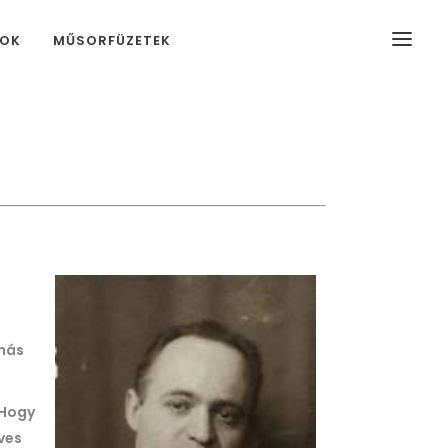
MOK
MŰSORFÜZETEK
onás
 Hogy
ves