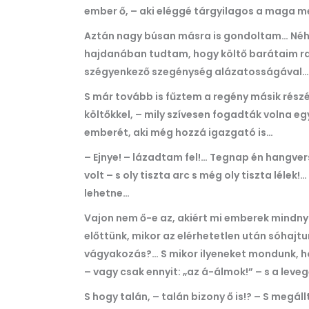
ember ő, – aki eléggé tárgyilagos a maga me
Aztán nagy búsan másra is gondoltam… Néhá
hajdanában tudtam, hogy költő barátaim ra
szégyenkező szegénység alázatosságával…
S már tovább is fűztem a regény másik részé
költőkkel, – mily szívesen fogadták volna egy 
emberét, aki még hozzá igazgató is…
– Ejnye! – lázadtam fel!… Tegnap én hangver
volt – s oly tiszta arc s még oly tiszta léle
lehetne…
Vajon nem ő-e az, akiért mi emberek mindn
előttünk, mikor az elérhetetlen után sóhajtu
vágyakozás?… S mikor ilyeneket mondunk, hogy
– vagy csak ennyit: „az á-álmok!” – s a leve
S hogy talán, – talán bizony ő is!? – S megál