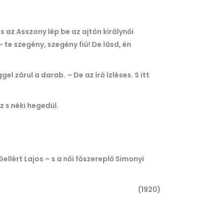
az Asszony lép be az ajtón királynői
te szegény, szegény fiú! De lásd, én
l zárul a darab. – De az író ízléses. S itt
 s néki hegedül.
ellért Lajos – s a női főszereplő Simonyi
(1920)