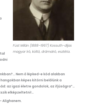
a
Füst Milán (1888–1967) Kossuth-díjas
magyar író, költő, drámaíró, esztéta.
tal
modni
áinkban?… Nem ő lépked-e köd alakban
n hangokban képes kitörni belőlünk a
ád: az igazi életre gondolok, az ifjúságra”…
szik elképzeltetni!…
 – Alighanem.