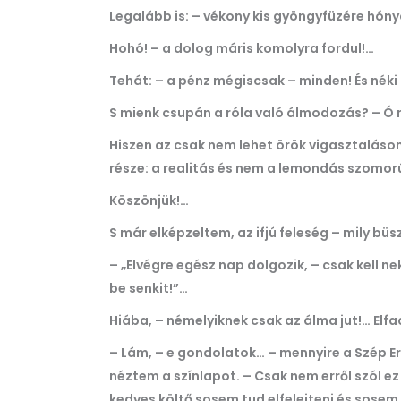
Legalább is: – vékony kis gyöngyfüzére hónyak
Hohó! – a dolog máris komolyra fordul!…
Tehát: – a pénz mégiscsak – minden! És néki 
S mienk csupán a róla való álmodozás? – Ó m
Hiszen az csak nem lehet örök vigasztalásom
része: a realitás és nem a lemondás szomor
Köszönjük!…
S már elképzeltem, az ifjú feleség – mily bü
– „Elvégre egész nap dolgozik, – csak kell n
be senkit!”…
Hiába, – némelyiknek csak az álma jut!… Elfa
– Lám, – e gondolatok… – mennyire a Szép 
néztem a színlapot. – Csak nem erről szól ez
kedves költő sosem tud elfelejteni és sose