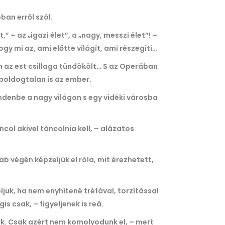
ban erről szól.
– az „igazi élet”, a „nagy, messzi élet”! –
 mi az, ami előtte világít, ami részegíti…
 az est csillaga tündökölt… S az Operában
 boldogtalan is az ember.
ndenbe a nagy világon s egy vidéki városba
col akivel táncolnia kell, – alázatos
b végén képzeljük el róla, mit érezhetett,
ljuk, ha nem enyhítené tréfával, torzítással
 csak, – figyeljenek is reá.
nk. Csak azért nem komolyodunk el, – mert