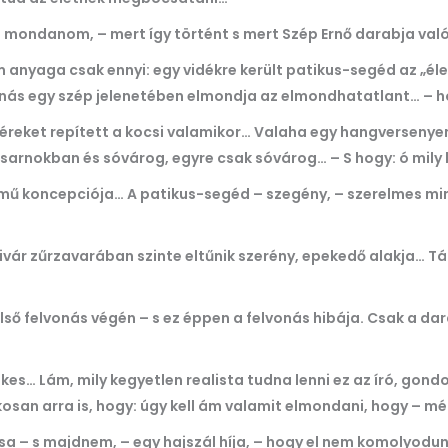
t mondanom, – mert így történt s mert Szép Ernő darabja való
nyaga csak ennyi: egy vidékre került patikus-segéd az „élet,” 
nás egy szép jelenetében elmondja az elmondhatatlant… – hogy
éreket repített a kocsi valamikor… Valaha egy hangversenyen
őcsarnokban és sóvárog, egyre csak sóvárog… – S hogy: ó mily
z mű koncepciója… A patikus-segéd – szegény, – szerelmes mi
ivár zűrzavarában szinte eltűnik szerény, epekedő alakja… Tán
lső felvonás végén – s ez éppen a felvonás hibája. Csak a dara
kes… Lám, mily kegyetlen realista tudna lenni ez az író, gondo
n arra is, hogy: úgy kell ám valamit elmondani, hogy – mégis
sa – s majdnem, – egy hajszál híja, – hogy el nem komolyodu