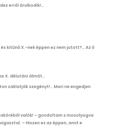
ndez erről árulkodik!…
 és kitűnő X.-nek éppen ez nem jutott?… Az ő
as X. délutáni álmát…
lyton zaklatják szegényt!… Mari ne engedjen
maköréből valók! – gondoltam s mosolyogva
vigasztal. – Hiszen ez az éppen, amit e