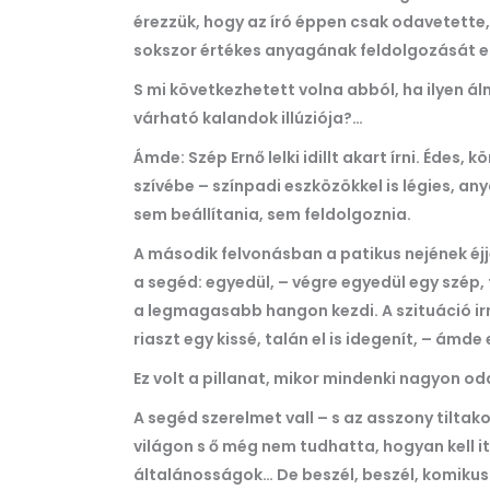
érezzük, hogy az író éppen csak odavetette
sokszor értékes anyagának feldolgozását e
S mi következhetett volna abból, ha ilyen á
várható kalandok illúziója?…
Ámde: Szép Ernő lelki idillt akart írni. Édes
szívébe – színpadi eszközökkel is légies, 
sem beállítania, sem feldolgoznia.
A második felvonásban a patikus nejének éjje
a segéd: egyedül, – végre egyedül egy szép, 
a legmagasabb hangon kezdi. A szituáció irre
riaszt egy kissé, talán el is idegenít, – ámd
Ez volt a pillanat, mikor mindenki nagyon od
A segéd szerelmet vall – s az asszony tiltak
világon s ő még nem tudhatta, hogyan kell 
általánosságok… De beszél, beszél, komikus 