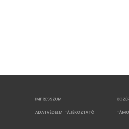
IMPRESSZUM
KÖZÉ
ADATVÉDELMI TÁJÉKOZTATÓ
TÁMO