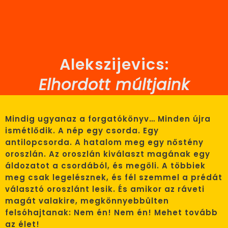
Alekszijevics:
Elhordott múltjaink
Mindig ugyanaz a forgatókönyv… Minden újra
ismétlődik. A nép egy csorda. Egy
antilopcsorda. A hatalom meg egy nőstény
oroszlán. Az oroszlán kiválaszt magának egy
áldozatot a csordából, és megöli. A többiek
meg csak legelésznek, és fél szemmel a prédát
választó oroszlánt lesik. És amikor az ráveti
magát valakire, megkönnyebbülten
felsóhajtanak: Nem én! Nem én! Mehet tovább
az élet!