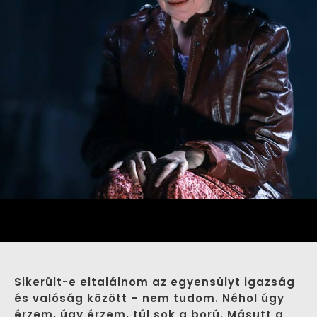
Sikerült-e eltalálnom az egyensúlyt igazság
és valóság között – nem tudom. Néhol úgy
érzem, úgy érzem, túl sok a ború. Másutt a