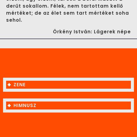
derűt sokallom. Félek, nem tartottam kellő
mértéket; de az élet sem tart mértéket soha
sehol.
Örkény István: Lágerek népe
ZENE
HIMNUSZ