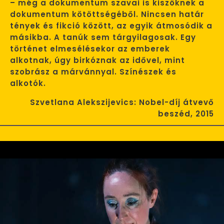
– még a dokumentum szavai is kiszöknek a
dokumentum kötöttségéből. Nincsen határ
tények és fikció között, az egyik átmosódik a
másikba. A tanúk sem tárgyilagosak. Egy
történet elmesélésekor az emberek
alkotnak, úgy birkóznak az idővel, mint
szobrász a márvánnyal. Színészek és
alkotók.
Szvetlana Alekszijevics: Nobel-díj átvevő
beszéd, 2015