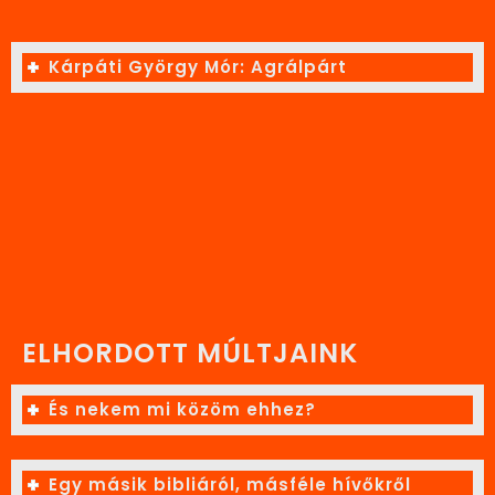
Kárpáti György Mór: Agrálpárt
ELHORDOTT MÚLTJAINK
És nekem mi közöm ehhez?
Egy másik bibliáról, másféle hívőkről