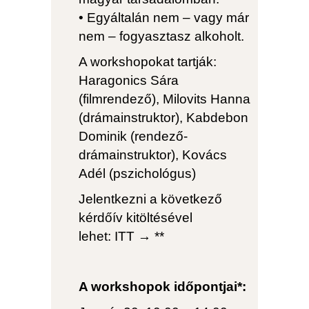
• Egyáltalán nem – vagy már
nem – fogyasztasz alkoholt.
A workshopokat tartják:
Haragonics Sára
(filmrendező), Milovits Hanna
(drámainstruktor), Kabdebon
Dominik (rendező-
drámainstruktor), Kovács
Adél (pszichológus)
Jelentkezni a következő
kérdőív kitöltésével
lehet:
ITT →
**
A workshopok időpontjai*: