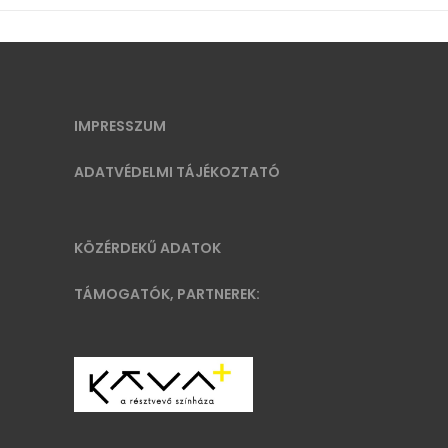
IMPRESSZUM
ADATVÉDELMI TÁJÉKOZTATÓ
KÖZÉRDEKŰ ADATOK
TÁMOGATÓK, PARTNEREK: