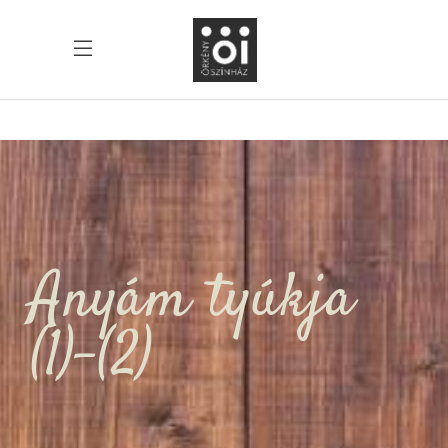
Anyám tyúkja
(1)-(2)