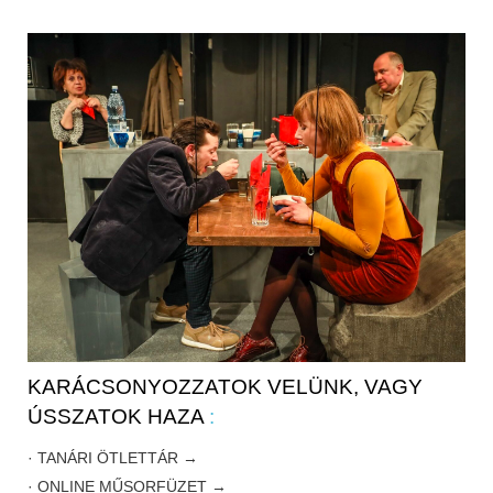
KARÁCSONYOZZATOK VELÜNK, VAGY
ÚSSZATOK HAZA
:
· TANÁRI ÖTLETTÁR →
· ONLINE MŰSORFÜZET →