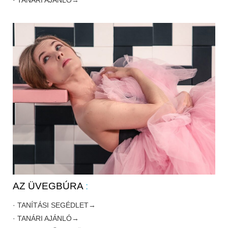
· TANÁRI AJÁNLÓ→
AZ ÜVEGBÚRA
:
· TANÍTÁSI SEGÉDLET→
· TANÁRI AJÁNLÓ→