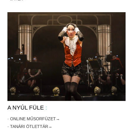
A NYÚL FÜLE
:
· ONLINE MŰSORFÜZET→
· TANÁRI ÖTLETTÁR→