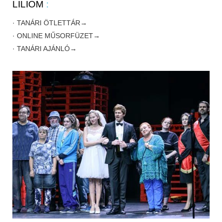
LILIOM
:
· TANÁRI ÖTLETTÁR→
· ONLINE MŰSORFÜZET→
· TANÁRI AJÁNLÓ→