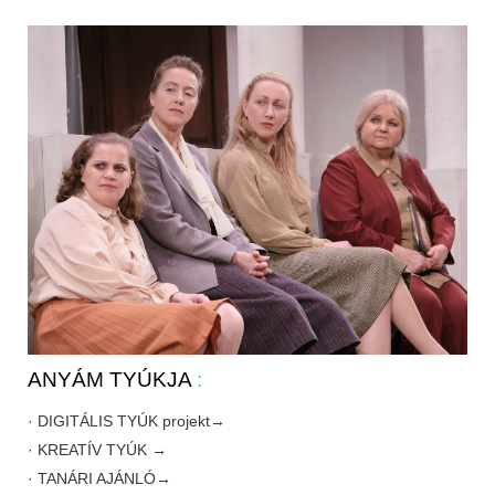
ANYÁM TYÚKJA
:
· DIGITÁLIS TYÚK projekt→
· KREATÍV TYÚK →
· TANÁRI AJÁNLÓ→