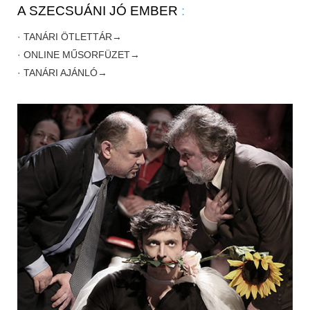
A SZECSUÁNI JÓ EMBER
:
· TANÁRI ÖTLETTÁR→
· ONLINE MŰSORFÜZET→
· TANÁRI AJÁNLÓ→