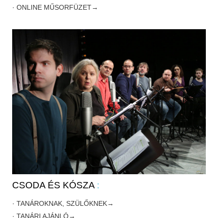
· ONLINE MŰSORFÜZET→
CSODA ÉS KÓSZA
:
· TANÁROKNAK, SZÜLŐKNEK→
· TANÁRI AJÁNLÓ→