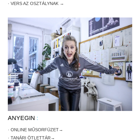
· VERS AZ OSZTÁLYNAK →
ANYEGIN
:
· ONLINE MŰSORFÜZET→
· TANÁRI ÖTLETTÁR→