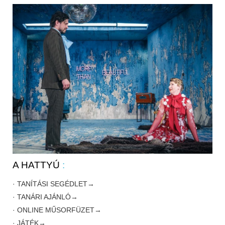
A HATTYÚ
:
· TANÍTÁSI SEGÉDLET→
· TANÁRI AJÁNLÓ→
· ONLINE MŰSORFÜZET→
· JÁTÉK→