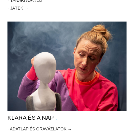
· TANÁRI AJÁNLÓ→
· JÁTÉK →
KLARA ÉS A NAP
:
· ADATLAP ÉS ÓRAVÁZLATOK →