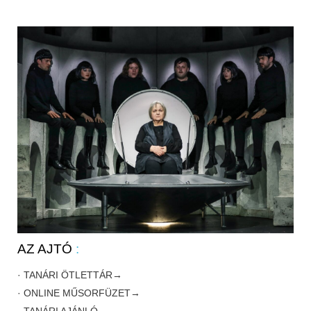
AZ AJTÓ
:
· TANÁRI ÖTLETTÁR→
· ONLINE MŰSORFÜZET→