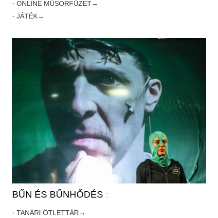
· ONLINE MŰSORFÜZET→
· JÁTÉK→
BŰN ÉS BŰNHŐDÉS
:
· TANÁRI ÖTLETTÁR→