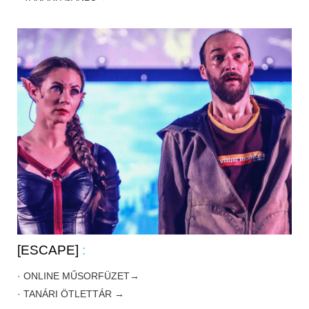
[ESCAPE]
:
· ONLINE MŰSORFÜZET→
· TANÁRI ÖTLETTÁR →