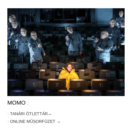
MOMO
:
· TANÁRI ÖTLETTÁR→
· ONLINE MŰSORFÜZET →