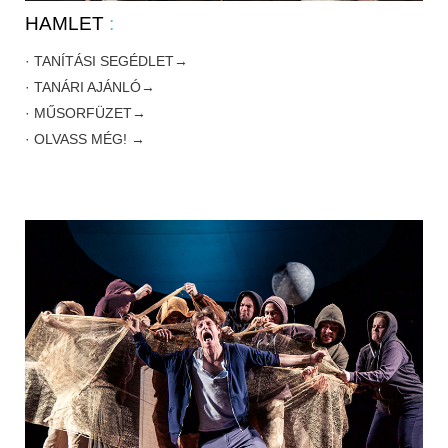
HAMLET
:
· TANÍTÁSI SEGÉDLET→
· TANÁRI AJÁNLÓ→
· MŰSORFÜZET→
· OLVASS MÉG! →