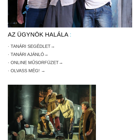
AZ ÜGYNÖK HALÁLA
:
· TANÁRI SEGÉDLET→
· TANÁRI AJÁNLÓ→
· ONLINE MŰSORFÜZET→
· OLVASS MÉG! →