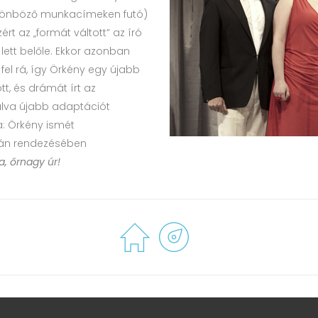
különböző munkacímeken futó)
t az „formát váltott” az író
 lett belőle. Ekkor azonban
 fel rá, így Örkény egy újabb
, és drámát írt az
lva újabb adaptációt
za: Örkény ismét
ltán rendezésében
a, őrnagy úr!