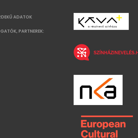
RDEKŰ ADATOK
GATÓK, PARTNEREK: