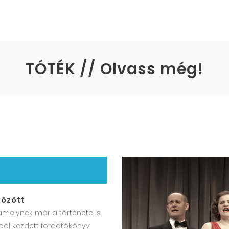
RÓLUNK
ÖRKÉNY LAB
TANÁRI
KÍSÉRŐPROGRA
TÓTÉK // Olvass még!
között
melynek már a története is
ból kezdett forgatókönyv