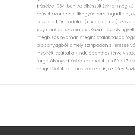
írásába 1964-ben. Az elkészült (ekkor még 
művet azonban a filmgyár nem fogadta el, ezér
keze alatt, és irodalmi (kisebb epikus) szöveg
egy színházi szakember, Kazimir Károly figyelt
megbízás nyomán megint átalakításba fogott
alapanyagból, amely színpadon sikeressé vá
inspirált, ezúttal a kiindulóponthoz térve viss
forgatókönyv-írásba kezdhetett, és Fábri Zo
megszületett a filmes változat is, az
Isten hozt