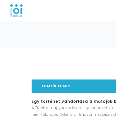
AKTUÁLIS / FŐOLDAL
FILMTŐL FILMIG
Egy történet vándorlása a műfajok 
A
Tóték
a magyar irodalom legendás műve, a
igen kalandos. Örkény a filmgyár megbízásá