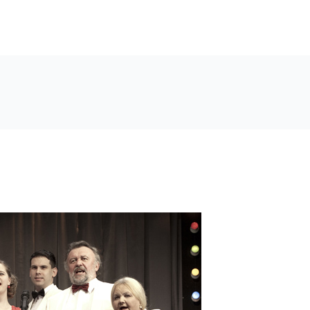
MOK
MŰSORFÜZETEK