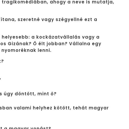
n tragikomédiában, ahogy a neve is mutatja,
tana, szeretné vagy szégyellné ezt a
mi helyesebb: a kockázatvállalás vagy a
os Gizának? Ő élt jobban? Vállalna egy
l nyomoréknak lenni.
t?
?
s úgy döntött, mint ő?
sban valami helyhez kötött, tehát magyar
zt a magyar vonást?