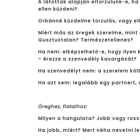
A látottak alapján eltorzulunk-e, h
ellen küzdeni?
Orbánné küzdelme torzulás, vagy ell
Miért más az öregek szerelme, mint
Gusztustalan? Természetellenes?
Ha nem: elképzelhető-e, hogy ilyen
– érezze a szenvedély kavargását?
Ha szenvedélyt nem: a szerelem köl
Ha azt sem: legalább egy partnert, 
Öreghez, fiatalhoz:
Milyen a hangulata? Jobb vagy ross
Ha jobb, miért? Mert néha nevetni l