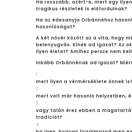
Ha rosszabb, azért-e, mert egy ilye
tragikus részletek is előfordulnak?
Ha az édesanyja Orbánnéhoz hasonlí
hasonlóságot?
A két nővér között az a vita, hogy 
belenyugvás. Kinek ad igazat? Az ok
ilyen életet? Amihez persze nem kel
Inkább Orbánnénak ad igazat? Miér
mert ilyen a vérmérséklete önnek is
mert volt már hasonló helyzetben, é
vagy talán érez ebben a magatartá
tradíciót?
ha igen, hogyan fogalmazná meg e