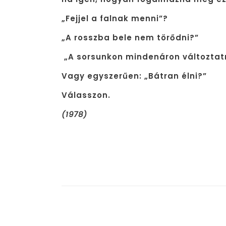
„Fejjel a falnak menni”?
„A rosszba bele nem törődni?”
„A sorsunkon mindenáron változtat
Vagy egyszerűen: „Bátran élni?”
Válasszon.
(1978)