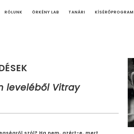
RÓLUNK
ÖRKÉNY LAB
TANÁRI
KÍSÉRŐPROGRA
RDÉSEK
n leveléből Vitray
regségről szól? Ha nem, azért-e, mert