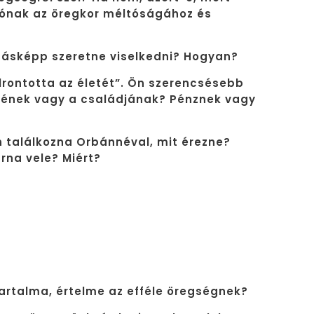
tónak az öregkor méltóságához és
másképp szeretne viselkedni? Hogyan?
rontotta az életét”. Ön szerencsésebb
emének vagy a családjának? Pénznek vagy
 találkozna Orbánnéval, mit érezne?
rna vele? Miért?
?
tartalma, értelme az efféle öregségnek?