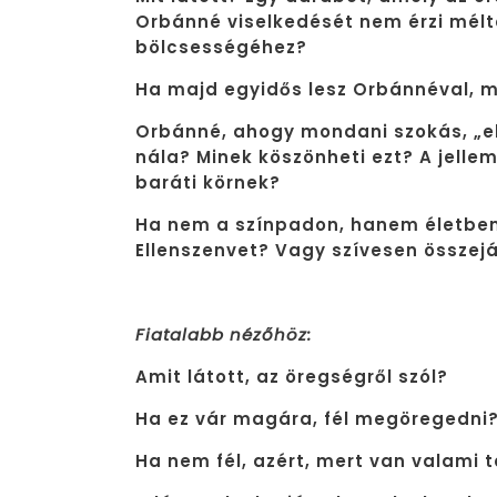
Orbánné viselkedését nem érzi mél
bölcsességéhez?
Ha majd egyidős lesz Orbánnéval, 
Orbánné, ahogy mondani szokás, „el
nála? Minek köszönheti ezt? A jell
baráti körnek?
Ha nem a színpadon, hanem életben
Ellenszenvet? Vagy szívesen összejá
Fiatalabb nézőhöz:
Amit látott, az öregségről szól?
Ha ez vár magára, fél megöregedni
Ha nem fél, azért, mert van valami 