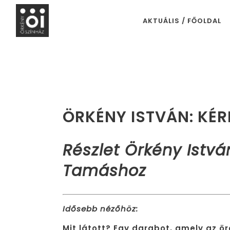
AKTUÁLIS / FŐOLDAL
ÖRKÉNY ISTVÁN: KÉ
Részlet Örkény Istvá
Tamáshoz
Idősebb nézőhöz:
Mit látott? Egy darabot, amely az ö