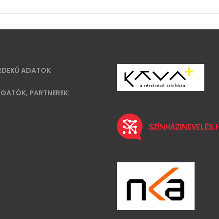
RDEKŰ ADATOK
GATÓK, PARTNEREK: