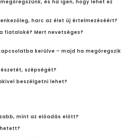
a megöregszünk, és ha igen, hogy lehet ez
enkezőleg, harc az élet új értelmezéséért?
 a fiataloké? Mert nevetséges?
 kapcsolatba kerülve – majd ha megöregszik
tészetét, szépségét?
akivel beszélgetni lehet?
zabb, mint az előadás előtt?
ehetett?